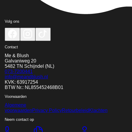
Volg ons
Contact
Me & Blush
Galvaniweg 20
5482 TN
Schijndel
(NL)
073-7200441
info@meandblush.nl
KVK: 63917254
BTW Nr.: NL855452468B01
Voorwaarden
Algemene
voorwaarden
Privacy Policy
Retourbeleid
Klachten
Neem contact op