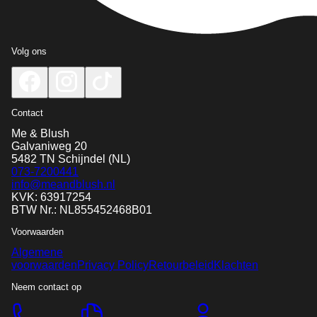
Volg ons
Contact
Me & Blush
Galvaniweg 20
5482 TN
Schijndel
(NL)
073-7200441
info@meandblush.nl
KVK: 63917254
BTW Nr.: NL855452468B01
Voorwaarden
Algemene
voorwaarden
Privacy Policy
Retourbeleid
Klachten
Neem contact op