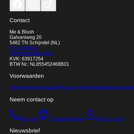
Contact
Me & Blush
Galvaniweg 20
5482 TN
Schijndel
(NL)
073-7200441
info@meandblush.nl
KVK: 63917254
BTW Nr.: NL855452468B01
Voorwaarden
Algemene voorwaarden
Privacy Policy
Retourbeleid
Klacht
Neem contact op
Bel ons
Contactformulier
Mijn account
Nieuwsbrief