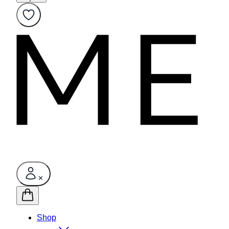
✕
Shop