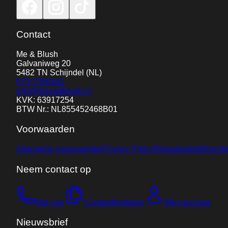
Contact
Me & Blush
Galvaniweg 20
5482 TN
Schijndel
(NL)
073-7200441
info@meandblush.nl
KVK: 63917254
BTW Nr.: NL855452468B01
Voorwaarden
Algemene voorwaarden
Privacy Policy
Retourbeleid
Klacht
Neem contact op
Bel ons
Contactformulier
Mijn account
Nieuwsbrief