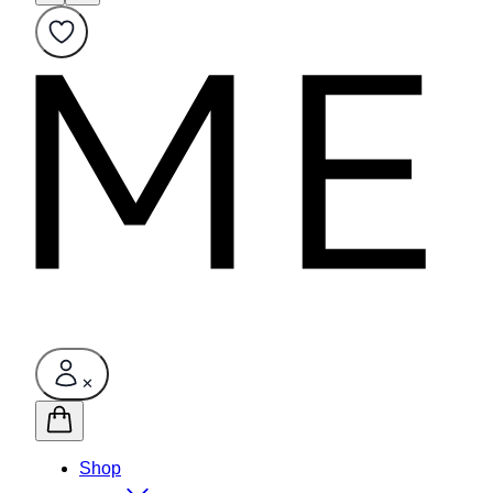
✕
Shop