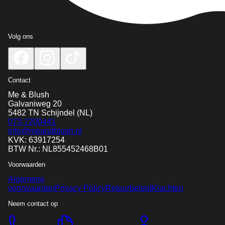
Volg ons
Contact
Me & Blush
Galvaniweg 20
5482 TN
Schijndel
(NL)
073-7200441
info@meandblush.nl
KVK: 63917254
BTW Nr.: NL855452468B01
Voorwaarden
Algemene
voorwaarden
Privacy Policy
Retourbeleid
Klachten
Neem contact op