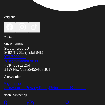
Volg ons
Contact
Me & Blush
Galvaniweg 20
5482 TN
Schijndel
(NL)
073-7200441
info@meandblush.nl
KVK: 63917254
BTW Nr.: NL855452468B01
Voorwaarden
Algemene
voorwaarden
Privacy Policy
Retourbeleid
Klachten
Neem contact op