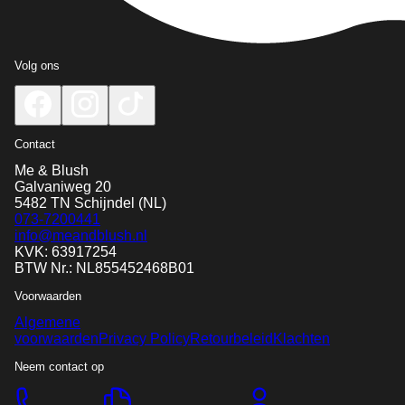
Volg ons
Contact
Me & Blush
Galvaniweg 20
5482 TN
Schijndel
(NL)
073-7200441
info@meandblush.nl
KVK: 63917254
BTW Nr.: NL855452468B01
Voorwaarden
Algemene
voorwaarden
Privacy Policy
Retourbeleid
Klachten
Neem contact op