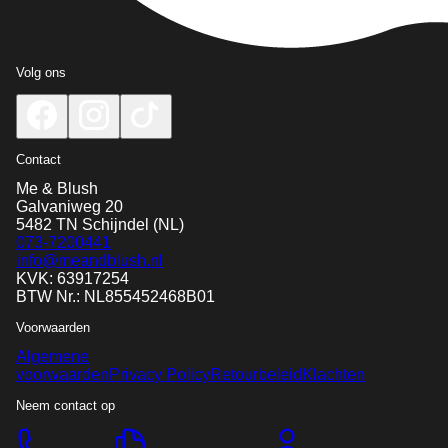
Volg ons
Contact
Me & Blush
Galvaniweg 20
5482 TN
Schijndel
(NL)
073-7200441
info@meandblush.nl
KVK: 63917254
BTW Nr.: NL855452468B01
Voorwaarden
Algemene
voorwaarden
Privacy Policy
Retourbeleid
Klachten
Neem contact op