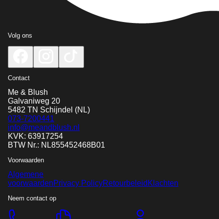
Volg ons
Contact
Me & Blush
Galvaniweg 20
5482 TN
Schijndel
(NL)
073-7200441
info@meandblush.nl
KVK: 63917254
BTW Nr.: NL855452468B01
Voorwaarden
Algemene
voorwaarden
Privacy Policy
Retourbeleid
Klachten
Neem contact op