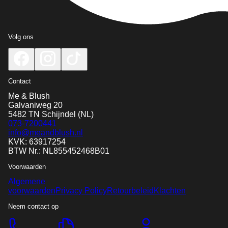
Volg ons
Contact
Me & Blush
Galvaniweg 20
5482 TN
Schijndel
(NL)
073-7200441
info@meandblush.nl
KVK: 63917254
BTW Nr.: NL855452468B01
Voorwaarden
Algemene
voorwaarden
Privacy Policy
Retourbeleid
Klachten
Neem contact op