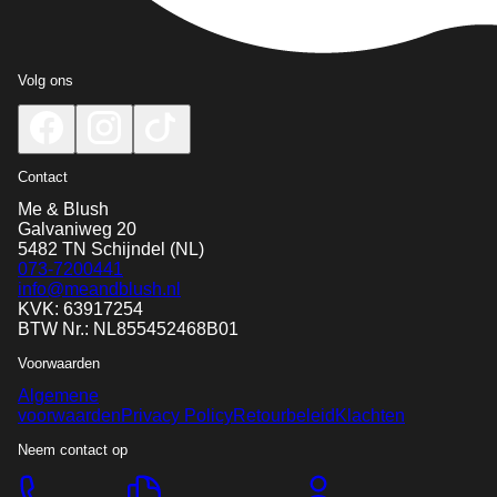
Volg ons
Contact
Me & Blush
Galvaniweg 20
5482 TN
Schijndel
(NL)
073-7200441
info@meandblush.nl
KVK: 63917254
BTW Nr.: NL855452468B01
Voorwaarden
Algemene
voorwaarden
Privacy Policy
Retourbeleid
Klachten
Neem contact op