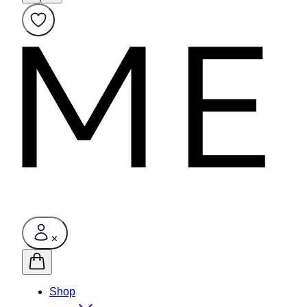
✕
Shop