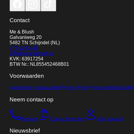
Contact
Me & Blush
Galvaniweg 20
5482 TN
Schijndel
(NL)
073-7200441
info@meandblush.nl
KVK: 63917254
BTW Nr.: NL855452468B01
Voorwaarden
Algemene voorwaarden
Privacy Policy
Retourbeleid
Klacht
Neem contact op
Bel ons
Contactformulier
Mijn account
Nieuwsbrief