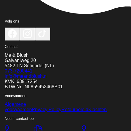
Volg ons
Contact
Me & Blush
Galvaniweg 20
5482 TN
Schijndel
(NL)
073-7200441
info@meandblush.nl
KVK: 63917254
BTW Nr.: NL855452468B01
Voorwaarden
Algemene
voorwaarden
Privacy Policy
Retourbeleid
Klachten
Neem contact op