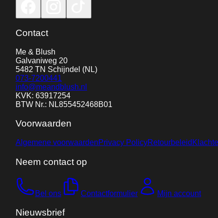
Contact
Me & Blush
Galvaniweg 20
5482 TN
Schijndel
(NL)
073-7200441
info@meandblush.nl
KVK: 63917254
BTW Nr.: NL855452468B01
Voorwaarden
Algemene voorwaarden
Privacy Policy
Retourbeleid
Klacht
Neem contact op
Bel ons
Contactformulier
Mijn account
Nieuwsbrief