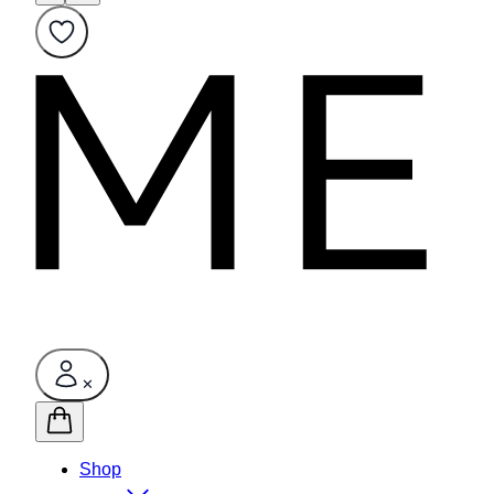
✕
Shop