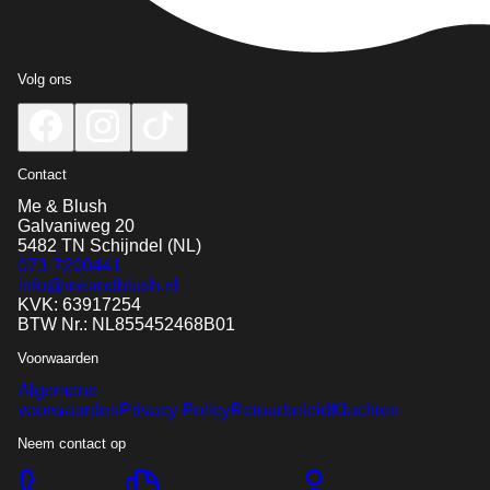
Volg ons
Contact
Me & Blush
Galvaniweg 20
5482 TN
Schijndel
(NL)
073-7200441
info@meandblush.nl
KVK: 63917254
BTW Nr.: NL855452468B01
Voorwaarden
Algemene
voorwaarden
Privacy Policy
Retourbeleid
Klachten
Neem contact op