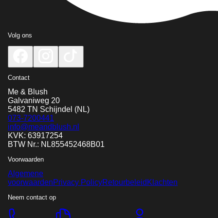
Volg ons
Contact
Me & Blush
Galvaniweg 20
5482 TN
Schijndel
(NL)
073-7200441
info@meandblush.nl
KVK: 63917254
BTW Nr.: NL855452468B01
Voorwaarden
Algemene
voorwaarden
Privacy Policy
Retourbeleid
Klachten
Neem contact op