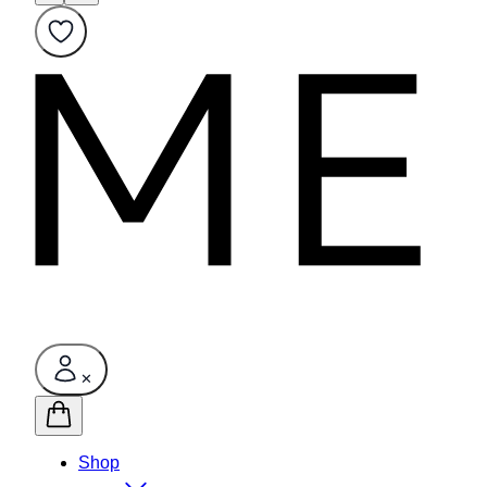
✕
Shop