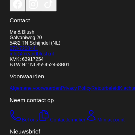
Contact
Me & Blush
Galvaniweg 20
5482 TN
Schijndel
(NL)
073-7200441
info@meandblush.nl
KVK: 63917254
BTW Nr.: NL855452468B01
Voorwaarden
Algemene voorwaarden
Privacy Policy
Retourbeleid
Klacht
Neem contact op
Bel ons
Contactformulier
Mijn account
Nieuwsbrief