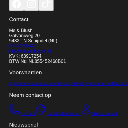
Contact
Me & Blush
Galvaniweg 20
5482 TN
Schijndel
(NL)
073-7200441
info@meandblush.nl
KVK: 63917254
BTW Nr.: NL855452468B01
Voorwaarden
Algemene voorwaarden
Privacy Policy
Retourbeleid
Klacht
Neem contact op
Bel ons
Contactformulier
Mijn account
Nieuwsbrief