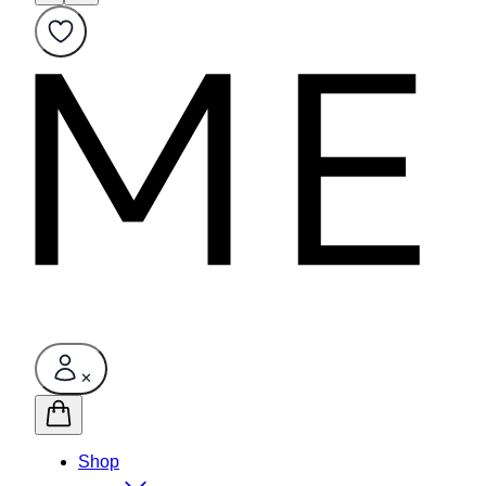
✕
Shop