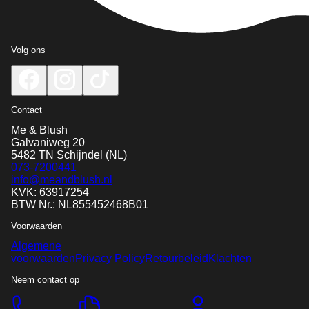
Volg ons
Contact
Me & Blush
Galvaniweg 20
5482 TN
Schijndel
(NL)
073-7200441
info@meandblush.nl
KVK: 63917254
BTW Nr.: NL855452468B01
Voorwaarden
Algemene
voorwaarden
Privacy Policy
Retourbeleid
Klachten
Neem contact op