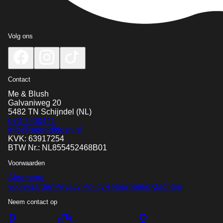
Volg ons
Contact
Me & Blush
Galvaniweg 20
5482 TN
Schijndel
(NL)
073-7200441
info@meandblush.nl
KVK: 63917254
BTW Nr.: NL855452468B01
Voorwaarden
Algemene
voorwaarden
Privacy Policy
Retourbeleid
Klachten
Neem contact op