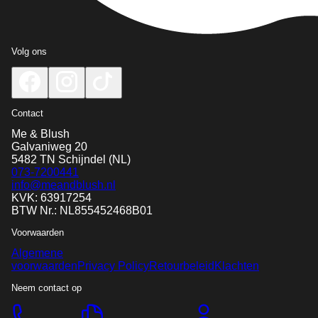
Volg ons
Contact
Me & Blush
Galvaniweg 20
5482 TN
Schijndel
(NL)
073-7200441
info@meandblush.nl
KVK: 63917254
BTW Nr.: NL855452468B01
Voorwaarden
Algemene
voorwaarden
Privacy Policy
Retourbeleid
Klachten
Neem contact op