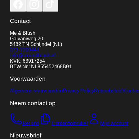
Contact
Me & Blush
Galvaniweg 20
5482 TN
Schijndel
(NL)
073-7200441
info@meandblush.nl
KVK: 63917254
BTW Nr.: NL855452468B01
Voorwaarden
Algemene voorwaarden
Privacy Policy
Retourbeleid
Klacht
Neem contact op
Bel ons
Contactformulier
Mijn account
Nieuwsbrief