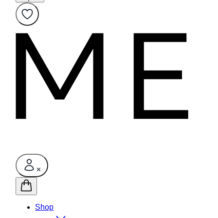
✕
Shop