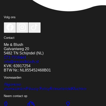
Volg ons
Contact
Me & Blush
Galvaniweg 20
5482 TN
Schijndel
(NL)
073-7200441
info@meandblush.nl
KVK: 63917254
BTW Nr.: NL855452468B01
Voorwaarden
Algemene
voorwaarden
Privacy Policy
Retourbeleid
Klachten
Neem contact op