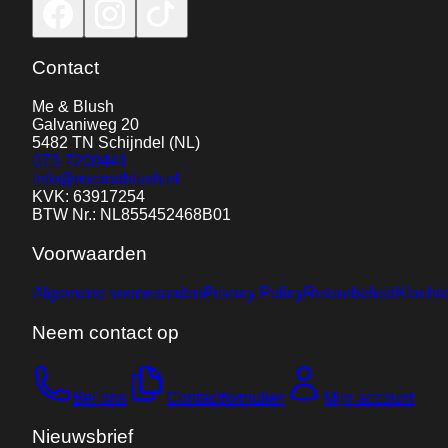
Contact
Me & Blush
Galvaniweg 20
5482 TN
Schijndel
(NL)
073-7200441
info@meandblush.nl
KVK: 63917254
BTW Nr.: NL855452468B01
Voorwaarden
Algemene voorwaarden
Privacy Policy
Retourbeleid
Klacht
Neem contact op
Bel ons
Contactformulier
Mijn account
Nieuwsbrief