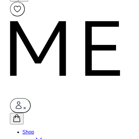
✕
Shop