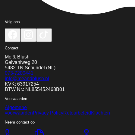
Volg ons
Contact
Me & Blush
Galvaniweg 20
5482 TN
Schijndel
(NL)
073-7200441
info@meandblush.nl
KVK: 63917254
BTW Nr.: NL855452468B01
Voorwaarden
Algemene
voorwaarden
Privacy Policy
Retourbeleid
Klachten
Neem contact op