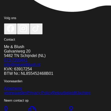
Volg ons
Contact
Me & Blush
Galvaniweg 20
5482 TN
Schijndel
(NL)
073-7200441
info@meandblush.nl
KVK: 63917254
BTW Nr.: NL855452468B01
Voorwaarden
Algemene
voorwaarden
Privacy Policy
Retourbeleid
Klachten
Neem contact op