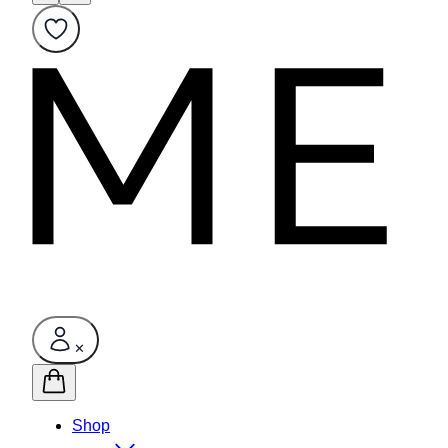
✕
Shop