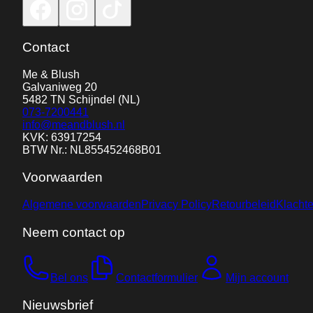
Contact
Me & Blush
Galvaniweg 20
5482 TN
Schijndel
(NL)
073-7200441
info@meandblush.nl
KVK: 63917254
BTW Nr.: NL855452468B01
Voorwaarden
Algemene voorwaarden
Privacy Policy
Retourbeleid
Klacht
Neem contact op
Bel ons
Contactformulier
Mijn account
Nieuwsbrief