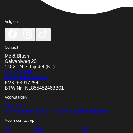
Volg ons
Contact
Me & Blush
Galvaniweg 20
5482 TN
Schijndel
(NL)
073-7200441
info@meandblush.nl
KVK: 63917254
BTW Nr.: NL855452468B01
Voorwaarden
Algemene
voorwaarden
Privacy Policy
Retourbeleid
Klachten
Neem contact op