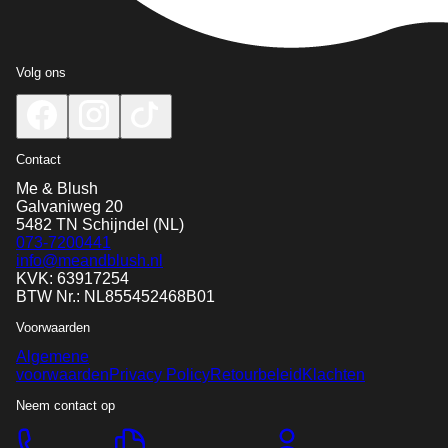
Volg ons
Contact
Me & Blush
Galvaniweg 20
5482 TN
Schijndel
(NL)
073-7200441
info@meandblush.nl
KVK: 63917254
BTW Nr.: NL855452468B01
Voorwaarden
Algemene
voorwaarden
Privacy Policy
Retourbeleid
Klachten
Neem contact op