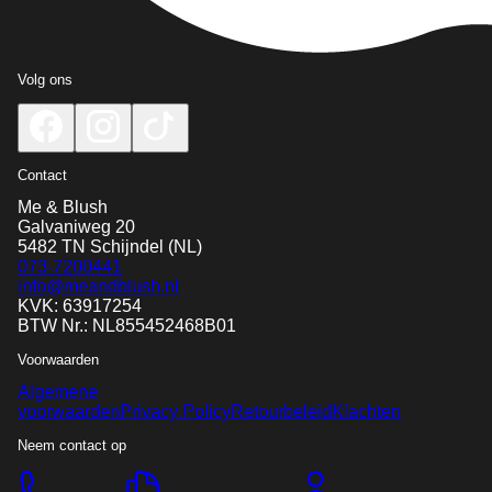
Volg ons
Contact
Me & Blush
Galvaniweg 20
5482 TN
Schijndel
(NL)
073-7200441
info@meandblush.nl
KVK: 63917254
BTW Nr.: NL855452468B01
Voorwaarden
Algemene
voorwaarden
Privacy Policy
Retourbeleid
Klachten
Neem contact op