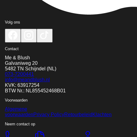
Volg ons
Contact
Me & Blush
Galvaniweg 20
5482 TN
Schijndel
(NL)
073-7200441
info@meandblush.nl
KVK: 63917254
BTW Nr.: NL855452468B01
Voorwaarden
Algemene
voorwaarden
Privacy Policy
Retourbeleid
Klachten
Neem contact op