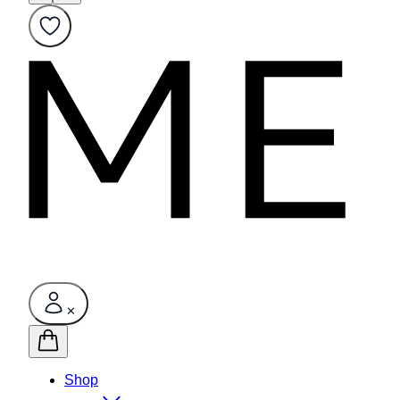
✕
Shop