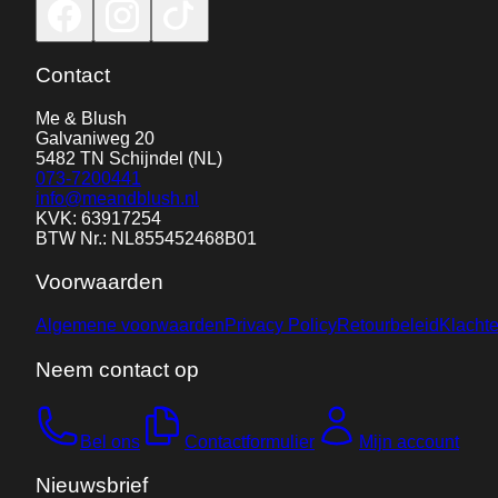
Contact
Me & Blush
Galvaniweg 20
5482 TN
Schijndel
(NL)
073-7200441
info@meandblush.nl
KVK: 63917254
BTW Nr.: NL855452468B01
Voorwaarden
Algemene voorwaarden
Privacy Policy
Retourbeleid
Klacht
Neem contact op
Bel ons
Contactformulier
Mijn account
Nieuwsbrief