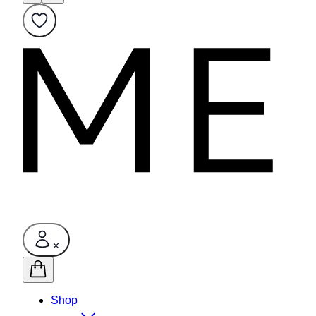
✕
Shop