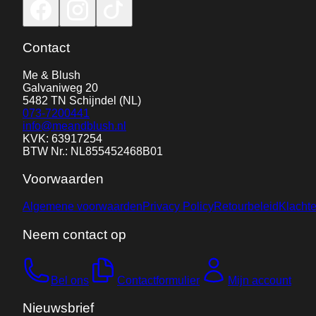
Contact
Me & Blush
Galvaniweg 20
5482 TN
Schijndel
(NL)
073-7200441
info@meandblush.nl
KVK: 63917254
BTW Nr.: NL855452468B01
Voorwaarden
Algemene voorwaarden
Privacy Policy
Retourbeleid
Klacht
Neem contact op
Bel ons
Contactformulier
Mijn account
Nieuwsbrief