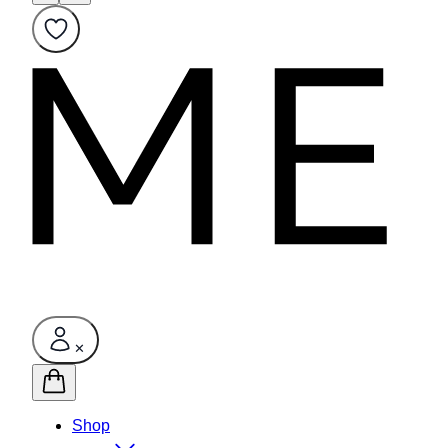
✕
Shop