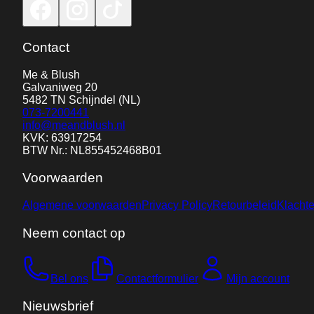
Contact
Me & Blush
Galvaniweg 20
5482 TN
Schijndel
(NL)
073-7200441
info@meandblush.nl
KVK: 63917254
BTW Nr.: NL855452468B01
Voorwaarden
Algemene voorwaarden
Privacy Policy
Retourbeleid
Klacht
Neem contact op
Bel ons
Contactformulier
Mijn account
Nieuwsbrief