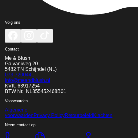
Volg ons
Contact
Me & Blush
Galvaniweg 20
5482 TN
Schijndel
(NL)
073-7200441
info@meandblush.nl
KVK: 63917254
BTW Nr.: NL855452468B01
Voorwaarden
Algemene
voorwaarden
Privacy Policy
Retourbeleid
Klachten
Neem contact op