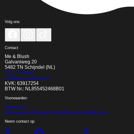
Volg ons
Contact
Me & Blush
Galvaniweg 20
5482 TN
Schijndel
(NL)
073-7200441
info@meandblush.nl
KVK: 63917254
BTW Nr.: NL855452468B01
Voorwaarden
Algemene
voorwaarden
Privacy Policy
Retourbeleid
Klachten
Neem contact op