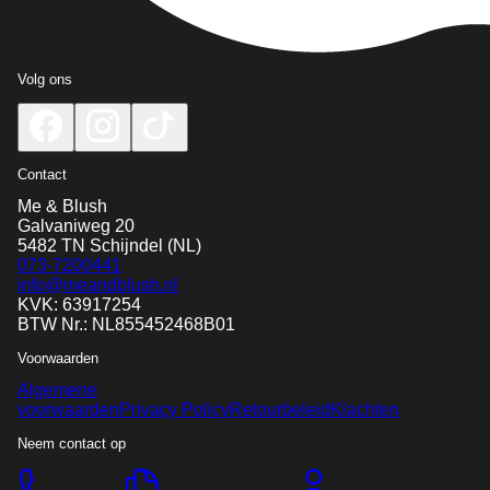
Volg ons
Contact
Me & Blush
Galvaniweg 20
5482 TN
Schijndel
(NL)
073-7200441
info@meandblush.nl
KVK: 63917254
BTW Nr.: NL855452468B01
Voorwaarden
Algemene
voorwaarden
Privacy Policy
Retourbeleid
Klachten
Neem contact op