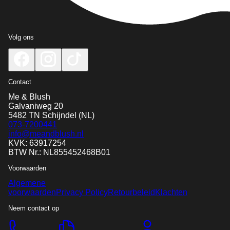
Volg ons
Contact
Me & Blush
Galvaniweg 20
5482 TN
Schijndel
(NL)
073-7200441
info@meandblush.nl
KVK: 63917254
BTW Nr.: NL855452468B01
Voorwaarden
Algemene
voorwaarden
Privacy Policy
Retourbeleid
Klachten
Neem contact op