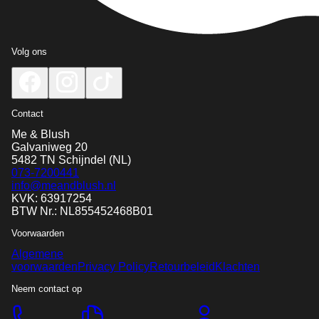
Volg ons
Contact
Me & Blush
Galvaniweg 20
5482 TN
Schijndel
(NL)
073-7200441
info@meandblush.nl
KVK: 63917254
BTW Nr.: NL855452468B01
Voorwaarden
Algemene
voorwaarden
Privacy Policy
Retourbeleid
Klachten
Neem contact op