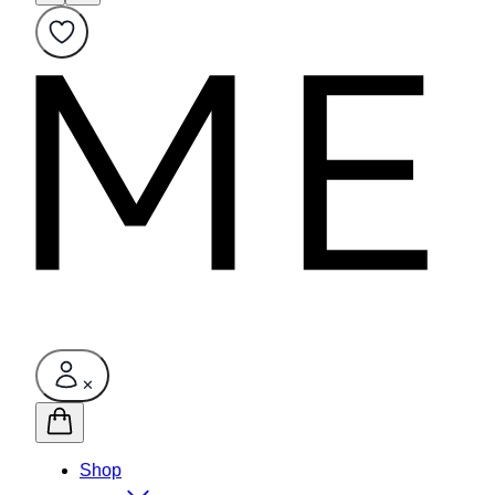
✕
Shop