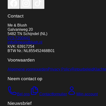
Contact
Me & Blush
Galvaniweg 20
5482 TN
Schijndel
(NL)
073-7200441
info@meandblush.nl
KVK: 63917254
BTW Nr.: NL855452468B01
Voorwaarden
Algemene voorwaarden
Privacy Policy
Retourbeleid
Klacht
Neem contact op
Bel ons
Contactformulier
Mijn account
Nieuwsbrief