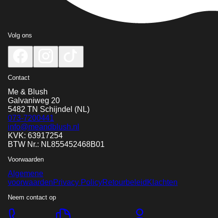
Volg ons
Contact
Me & Blush
Galvaniweg 20
5482 TN
Schijndel
(NL)
073-7200441
info@meandblush.nl
KVK: 63917254
BTW Nr.: NL855452468B01
Voorwaarden
Algemene
voorwaarden
Privacy Policy
Retourbeleid
Klachten
Neem contact op