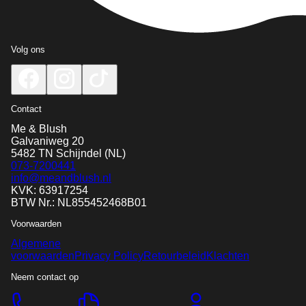
Volg ons
Contact
Me & Blush
Galvaniweg 20
5482 TN
Schijndel
(NL)
073-7200441
info@meandblush.nl
KVK: 63917254
BTW Nr.: NL855452468B01
Voorwaarden
Algemene
voorwaarden
Privacy Policy
Retourbeleid
Klachten
Neem contact op