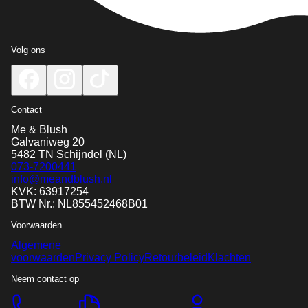
Volg ons
Contact
Me & Blush
Galvaniweg 20
5482 TN
Schijndel
(NL)
073-7200441
info@meandblush.nl
KVK: 63917254
BTW Nr.: NL855452468B01
Voorwaarden
Algemene
voorwaarden
Privacy Policy
Retourbeleid
Klachten
Neem contact op