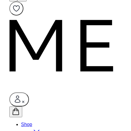
✕
Shop