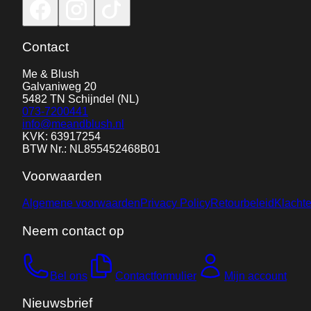
Contact
Me & Blush
Galvaniweg 20
5482 TN
Schijndel
(NL)
073-7200441
info@meandblush.nl
KVK: 63917254
BTW Nr.: NL855452468B01
Voorwaarden
Algemene voorwaarden
Privacy Policy
Retourbeleid
Klacht
Neem contact op
Bel ons
Contactformulier
Mijn account
Nieuwsbrief