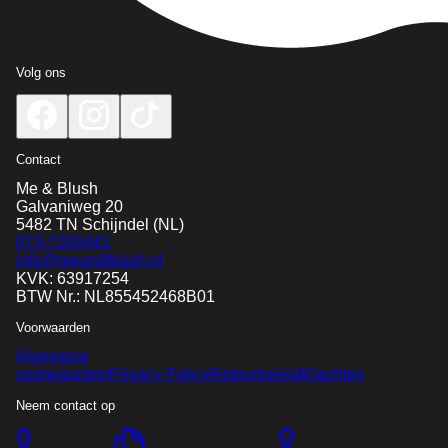
Volg ons
Contact
Me & Blush
Galvaniweg 20
5482 TN
Schijndel
(NL)
073-7200441
info@meandblush.nl
KVK: 63917254
BTW Nr.: NL855452468B01
Voorwaarden
Algemene
voorwaarden
Privacy Policy
Retourbeleid
Klachten
Neem contact op