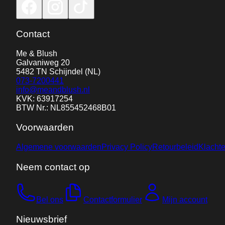
Contact
Me & Blush
Galvaniweg 20
5482 TN
Schijndel
(NL)
073-7200441
info@meandblush.nl
KVK: 63917254
BTW Nr.: NL855452468B01
Voorwaarden
Algemene voorwaarden
Privacy Policy
Retourbeleid
Klacht
Neem contact op
Bel ons
Contactformulier
Mijn account
Nieuwsbrief