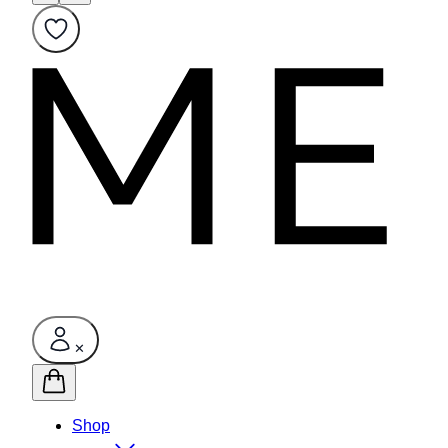
✕
Shop