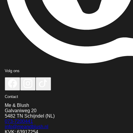
Volg ons
Contact
Me & Blush
Galvaniweg 20
5482 TN
Schijndel
(NL)
073-7200441
info@meandblush.nl
KVK: 63917254