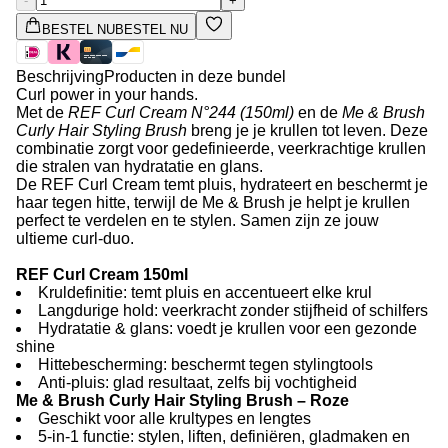
-
+
BESTEL NU
BESTEL NU
Beschrijving
Producten in deze bundel
Curl power in your hands.
Met de
REF Curl Cream N°244 (150ml)
en de
Me & Brush
Curly Hair Styling Brush
breng je je krullen tot leven. Deze
combinatie zorgt voor gedefinieerde, veerkrachtige krullen
die stralen van hydratatie en glans.
De REF Curl Cream temt pluis, hydrateert en beschermt je
haar tegen hitte, terwijl de Me & Brush je helpt je krullen
perfect te verdelen en te stylen. Samen zijn ze jouw
ultieme curl-duo.
REF Curl Cream 150ml
Kruldefinitie: temt pluis en accentueert elke krul
Langdurige hold: veerkracht zonder stijfheid of schilfers
Hydratatie & glans: voedt je krullen voor een gezonde
shine
Hittebescherming: beschermt tegen stylingtools
Anti-pluis: glad resultaat, zelfs bij vochtigheid
Me & Brush Curly Hair Styling Brush – Roze
Geschikt voor alle krultypes en lengtes
5-in-1 functie: stylen, liften, definiëren, gladmaken en