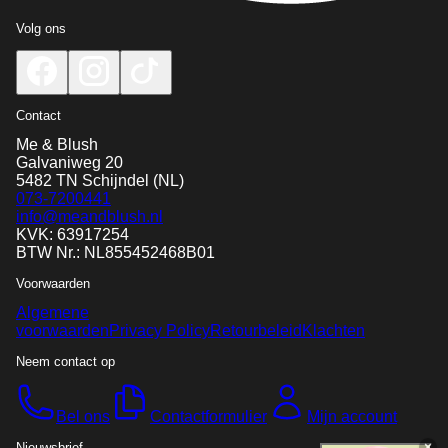
Volg ons
Contact
Me & Blush
Galvaniweg 20
5482 TN
Schijndel
(NL)
073-7200441
info@meandblush.nl
KVK: 63917254
BTW Nr.: NL855452468B01
Voorwaarden
Algemene
voorwaarden
Privacy Policy
Retourbeleid
Klachten
Neem contact op
Bel ons
Contactformulier
Mijn account
Nieuwsbrief