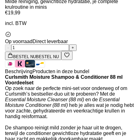
Milde reiniging, gewichtloze hydratatie, je complete
krulroutine in minis
€19,99
incl. BTW
Op voorraad
Direct leverbaar
-
+
BESTEL NU
BESTEL NU
Beschrijving
Producten in deze bundel
Curlsmith Moisture Shampoo & Conditioner 88 ml
Voordeelset
Op zoek naar de perfecte mini-set voor onderweg of om
Curlsmith’s bestseller-duo uit te proberen? Met de
Essential Moisture Cleanser (88 ml)
en de
Essential
Moisture Conditioner (88 ml)
heb je alles wat je nodig hebt
voor zachte, gehydrateerde en veerkrachtige krullen in
handig reisformaat.
De shampoo reinigt mild zonder je haar uit te drogen,
terwijl de conditioner gewichtloze hydratatie geeft en je
haar zacht en makkelijk doorkambaar maakt.