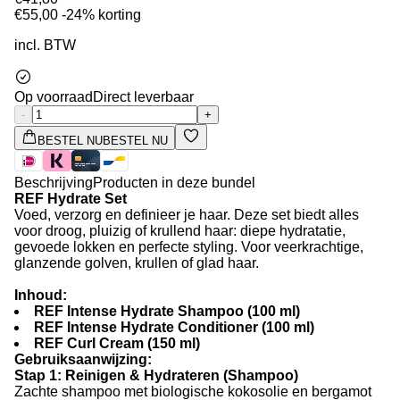
€55,00
-24% korting
incl. BTW
Op voorraad
Direct leverbaar
-
+
BESTEL NU
BESTEL NU
Beschrijving
Producten in deze bundel
REF Hydrate Set
Voed, verzorg en definieer je haar. Deze set biedt alles
voor droog, pluizig of krullend haar: diepe hydratatie,
gevoede lokken en perfecte styling. Voor veerkrachtige,
glanzende golven, krullen of glad haar.
Inhoud:
REF Intense Hydrate Shampoo (100 ml)
REF Intense Hydrate Conditioner (100 ml)
REF Curl Cream (150 ml)
Gebruiksaanwijzing:
Stap 1: Reinigen & Hydrateren (Shampoo)
Zachte shampoo met biologische kokosolie en bergamot